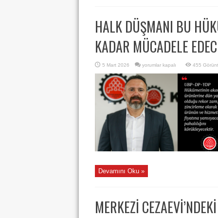
HALK DÜŞMANI BU HÜK
KADAR MÜCADELE EDEC
HALK
5 Mart 2026
yorumlar kapalı
455 Görün
DÜŞMANI
BU
HÜKÜMET
İKTİDARDAN
GİDİNCEYE
KADAR
MÜCADELE
EDECEĞİZ
için
Devamını Oku »
MERKEZİ CEZAEVİ’NDEKİ