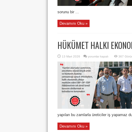
sorunu bir ...
Devamını Oku »
HÜKÜMET HALKI EKONO
HÜKÜMET
13 Mart 2026
yorumlar kapalı
367 Görü
HALKI
EKONOMİK
ÇÖKÜŞE
MAHKUM
ETMİŞTİR
için
yapılan bu zamlarla üreticiler iş yapamaz d
Devamını Oku »