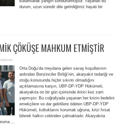
kullanılarak yangın söndürülmüştür. Yaşanan bu
durum, uzun süredir dile getirdiğimiz hayati bir
MİK ÇÖKÜŞE MAHKUM ETMİŞTİR
ntülenme
Orta Doğu’da meydana gelen savaş koşullarının
ardından Benzinciler Birliği’nin, akaryakıt tedariği ve
stoğu konusunda hiçbir sıkıntı olmadığını
açıklamasına karşın, UBP-DP-YDP Hükümeti,
akaryakıta on bir gün içerisinde ikinci kez zam
yapmıştır. Bu coğrafyada yaşanan her krizin bedelini
emekçilere ve dar gelirlilere ödeten UBP-DP-YDP
Hükümeti, koltuklarını korumak uğruna, krizi fırsat
bilerek halkın cebinden çalmaktadır. Akaryakıta
uruma ...