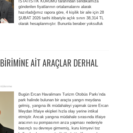
İSTATİSTİK KURUMU tarafından sendikamıza
gönderilen fiyatlarının ortalamalarını alarak
hazırladığımız rapora göre, 4 kişilik bir aile için 28
ŞUBAT 2026 tarihi itibariyle açlık sınırı 38,314 TL
olarak hesaplanmıştır. Bununla beraber yoksulluk
 BİRİMİNE AİT ARAÇLAR DERHAL
ntülenme
Bugün Ercan Havalimanı Turizm Otobüs Parkı’nda
park halinde bulunan bir araçta yangın meydana
gelmiş, yangına ilk müdahaleyi yapmak üzere Ercan
Meydan İtfaiye ekipleri hızla olay yerine intikal
etmiştir. Ancak yangına müdahale sırasında itfaiye
aracının su pompasının arıza yapması nedeniyle
basınçlı su devreye girmemiş, kuru kimyevi toz