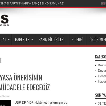
R SİYASİ PARTİNİN ARKA BAHÇESİ KONUMUNA DÜŞÜRÜLEMEZ
ZUAT
HABERLER
BASIN BILDIRILERI
E-DERGI
İNDIRIMLE
KATEGO
i
Basın 
Duyur
 YASA ÖNERİSİNİN
Genel
Haber
MÜCADELE EDECEĞİZ
SON YA
ntülenme
​UBP-DP-YDP Hükümeti halkımızın ve
31 T