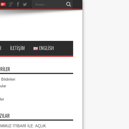
R
İLETIŞIM
ENGLISH
RILER
Bildirileri
ular
ler
ZILAR
EMMUZ İTİBARİ İLE: AÇLIK