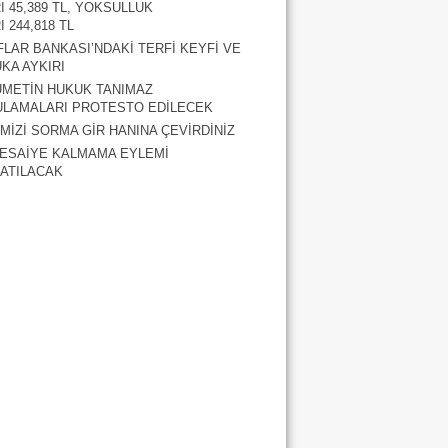
RI 45,389 TL, YOKSULLUK
I 244,818 TL
FLAR BANKASI’NDAKİ TERFİ KEYFİ VE
KA AYKIRI
METİN HUKUK TANIMAZ
LAMALARI PROTESTO EDİLECEK
MİZİ SORMA GİR HANINA ÇEVİRDİNİZ
ESAİYE KALMAMA EYLEMİ
ATILACAK