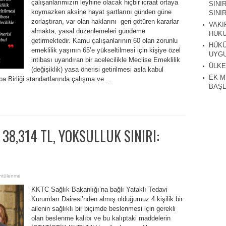
çalışanlarımızın leyhine olacak hiçbir icraat ortaya
SINI
koymazken aksine hayat şartlarını günden güne
SINIR
zorlaştıran, var olan haklarını geri götüren kararlar
VAKI
almakta, yasal düzenlemeleri gündeme
HUKU
getirmektedir. ​Kamu çalışanlarının 60 olan zorunlu
HÜKÜ
emeklilik yaşının 65’e yükseltilmesi için kişiye özel
UYGU
intibası uyandıran bir acelecilikle Meclise Emeklilik
ÜLKE
(değişiklik) yasa önerisi getirilmesi asla kabul
EK M
 Birliği standartlarında çalışma ve ...
BAŞL
 38,314 TL, YOKSULLUK SINIRI:
ntülenme
KKTC Sağlık Bakanlığı’na bağlı Yataklı Tedavi
Kurumları Dairesi’nden almış olduğumuz 4 kişilik bir
ailenin sağlıklı bir biçimde beslenmesi için gerekli
olan beslenme kalıbı ve bu kalıptaki maddelerin