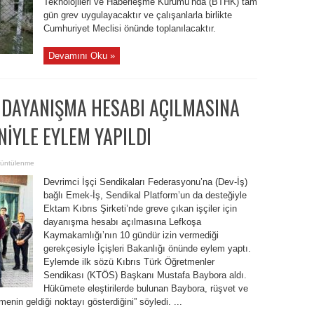
Teknolojileri ve Haberleşme Kurumu’nda (BTHK) tam
gün grev uygulayacaktır ve çalışanlarla birlikte
Cumhuriyet Meclisi önünde toplanılacaktır.
Devamını Oku »
N DAYANIŞMA HESABI AÇILMASINA
NİYLE EYLEM YAPILDI
üntülenme
Devrimci İşçi Sendikaları Federasyonu’na (Dev-İş)
bağlı Emek-İş, Sendikal Platform’un da desteğiyle
Ektam Kıbrıs Şirketi’nde greve çıkan işçiler için
dayanışma hesabı açılmasına Lefkoşa
Kaymakamlığı’nın 10 gündür izin vermediği
gerekçesiyle İçişleri Bakanlığı önünde eylem yaptı.
Eylemde ilk sözü Kıbrıs Türk Öğretmenler
Sendikası (KTÖS) Başkanı Mustafa Baybora aldı.
Hükümete eleştirilerde bulunan Baybora, rüşvet ve
enin geldiği noktayı gösterdiğini” söyledi. ...