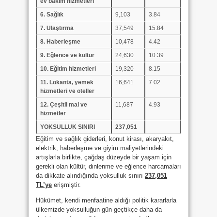
ev bakım hizmetleri
6. Sağlık
9,103
3.84
7. Ulaştırma
37,549
15.84
8. Haberleşme
10,478
4.42
9. Eğlence ve kültür
24,630
10.39
10. Eğitim hizmetleri
19,320
8.15
11. Lokanta, yemek
16,641
7.02
hizmetleri ve oteller
12. Çeşitli mal ve
11,687
4.93
hizmetler
YOKSULLUK SINIRI
237,051
Eğitim ve sağlık giderleri, konut kirası, akaryakıt,
elektrik, haberleşme ve giyim maliyetlerindeki
artışlarla birlikte, çağdaş düzeyde bir yaşam için
gerekli olan kültür, dinlenme ve eğlence harcamaları
da dikkate alındığında yoksulluk sınırı
237,051
TL’ye
erişmiştir.
Hükümet, kendi menfaatine aldığı politik kararlarla
ülkemizde yoksulluğun gün geçtikçe daha da