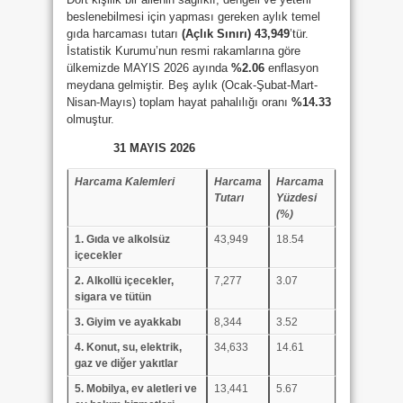
beslenebilmesi için yapması gereken aylık temel
gıda harcaması tutarı
(Açlık Sınırı) 43,949
’tür.
İstatistik Kurumu’nun resmi rakamlarına göre
ülkemizde MAYIS 2026 ayında
%2.06
enflasyon
meydana gelmiştir. Beş aylık (Ocak-Şubat-Mart-
Nisan-Mayıs) toplam hayat pahalılığı oranı
%14.33
olmuştur.
31 MAYIS 2026
Harcama Kalemleri
Harcama
Harcama
Tutarı
Yüzdesi
(%)
1. Gıda ve alkolsüz
43,949
18.54
içecekler
2. Alkollü içecekler,
7,277
3.07
sigara ve tütün
3. Giyim ve ayakkabı
8,344
3.52
4. Konut, su, elektrik,
34,633
14.61
gaz ve diğer yakıtlar
5. Mobilya, ev aletleri ve
13,441
5.67