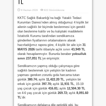
TL
8 Haziran 2026
822 Görüntülenme
KKTC Sağlık Bakanlığı’na bağlı Yataklı Tedavi
Kurumları Dairesi’nden almış olduğumuz 4 kişilik bir
ailenin sağlıklı bir biçimde beslenmesi için gerekli
olan beslenme kalıbı ve bu kalıptaki maddelerin
İstatistik Kurumu tarafından sendikamıza
gönderilen fiyatlarının ortalamalarını alarak
hazırladığımız rapora göre, 4 kişilik bir aile için
31
MAYIS 2026
tarihi itibariyle açlık sınırı
43,949
TL
olarak hesaplanmıştır. Bununla beraber
yoksulluk
sınırı 237,051 TL
’ye erişmiştir.
Sendikamızın yapmış olduğu çalışmaya göre
sağlıklı beslenmek için yetişkin bir kadının
yapması gereken zorunlu gıda harcama tutarı
günlük
380.74;
aylık
11,422.20
TL
, yetişkin bir
erkek için günlük
397.70;
aylık
11,931
TL
, 15-19
yaş çocuk için günlük
416.81
;
aylık
12,504.30
TL
ve 4-6 yaş çocuk için günlük
269.72;
aylık
8,091.60
TL
’dir.
Sendikamızın defalarca dile getirdiği gibi, bu