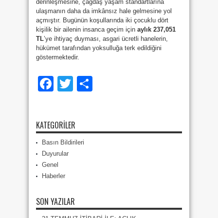
derinleşmesine, çağdaş yaşam standartlarına
ulaşmanın daha da imkânsız hale gelmesine yol
açmıştır. Bugünün koşullarında iki çocuklu dört
kişilik bir ailenin insanca geçim için
aylık 237,051
TL
’ye ihtiyaç duyması, asgari ücretli hanelerin,
hükümet tarafından yoksulluğa terk edildiğini
göstermektedir.
Facebook
Twitter
Share
KATEGORILER
Basın Bildirileri
Duyurular
Genel
Haberler
SON YAZILAR