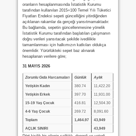
oranların hesaplanmasında İstatistik Kurumu
tarafından kullanılan 2015=100 Temel Yılı Tüketici
Fiyatları Endeksi sepeti güncelliğini yitirdiğinden
açıklanan rakamlar da gerçeği yansıtmamaktadır.
Bu bağlamda, sepetin güncellenmesine yönelik
İstatistik Kurumu tarafından başlatılan çalışmanın
doğru verileri yansıtacak şekilde ivedilikle
tamamlanması için halkımızın katkıları oldukça
önemlidir. Yürürlükteki sepet baz alınarak
hesaplanan verilere göre;
31 MAYIS 2026
Zorunlu Gıda Harcamaları
Günlük
Aylık
Yetişkin Kadın
380.74
11,422.20
Yetişkin Erkek
397.70
11,931.00
15-19 Yaş Çocuk
416.81
12,504.30
4-6 Yaş Çocuk
269.72
8,091.60
Toplam
1,464.97
43,949
AÇLIK SINIRI
43,949
Dört kişilik bir ailenin sağlıklı, dengeli ve yeterli