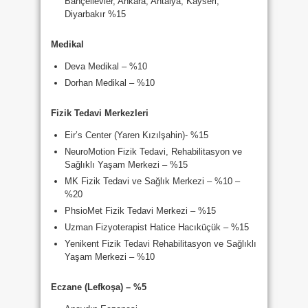
Bahçelievler, Ankara, Antalya, Kayseri,
Diyarbakır %15
Medikal
Deva Medikal – %10
Dorhan Medikal – %10
Fizik Tedavi Merkezleri
Eir’s Center (Yaren Kızılşahin)- %15
NeuroMotion Fizik Tedavi, Rehabilitasyon ve
Sağlıklı Yaşam Merkezi – %15
MK Fizik Tedavi ve Sağlık Merkezi – %10 –
%20
PhsioMet Fizik Tedavi Merkezi – %15
Uzman Fizyoterapist Hatice Hacıküçük – %15
Yenikent Fizik Tedavi Rehabilitasyon ve Sağlıklı
Yaşam Merkezi – %10
Eczane (Lefkoşa) – %5