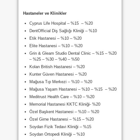
Hastaneler ve Klinikler
Cyprus Life Hospital – %15 – %20
DentOfficial Diş Sağlığı Kliniği – %10
Etik Hastanesi – %10 – %20
Elite Hastanesi – %10 – %20
Grin & Gleam Studio Dental Clinic – %15 – %20
– %25 – %30 – %40 – %50
Kolan British Hastanesi – %20
Kunter Güven Hastanesi – %20
Mağusa Tıp Merkezi – %10 – %20
Mağusa Yaşam Hastanesi – %10 – %15 – %20
Meditrust Health Care – %10 – %20
Memorial Hastanesi KKTC Kliniği- %20
Özel Başkent Hastanesi – %10 – %20
Özel Girne Hastanesi – %15 – %20
Soydan Fizik Tedavi Kliniği – %15
Soydan Ortopedi Kliniği – %10