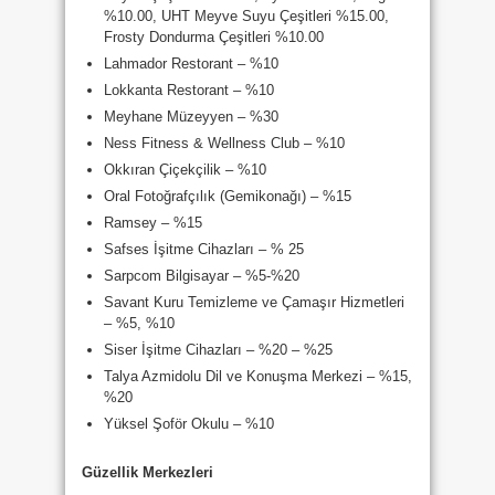
%10.00, UHT Meyve Suyu Çeşitleri %15.00,
Frosty Dondurma Çeşitleri %10.00
Lahmador Restorant – %10
Lokkanta Restorant – %10
Meyhane Müzeyyen – %30
Ness Fitness & Wellness Club – %10
Okkıran Çiçekçilik – %10
Oral Fotoğrafçılık (Gemikonağı) – %15
Ramsey – %15
Safses İşitme Cihazları – % 25
Sarpcom Bilgisayar – %5-%20
Savant Kuru Temizleme ve Çamaşır Hizmetleri
– %5, %10
Siser İşitme Cihazları – %20 – %25
Talya Azmidolu Dil ve Konuşma Merkezi – %15,
%20
Yüksel Şoför Okulu – %10
Güzellik Merkezleri