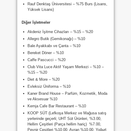
Rauf Denktaş Üniversitesi – %75 Burs (Lisans,
Yüksek Lisans)
Diğer İşletmeler
Akdeniz İşitme Cihazları – %15 – %20
Allegro Butik (Gemikonağı) – %10
Bale Ayakkabı ve Çanta – %10
Bereket Döner – %10
Caffe Pascucci – %20
Club Vita Luce Aktif Yaşam Merkezi – %10 –
%15 – %20
Diet & More – %20
Evleksiz Üniforma – %10
Kaner Brand House – Parfüm, Kozmetik, Moda
ve Aksesuar %10
Kemja Cafe Bar Restaurant – %10
KOOP SÜT (Lefkoşa Merkez ve Mağusa satış
yerlerinde geçerli; UHT Süt Ürünleri, %3.00,
Hellim Çeşitleri (Parça hellim hariç) %7.00,
Peynir Çeşitleri %10.00, Ayran %10.00, Yoğurt