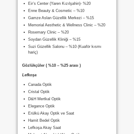
Eir’s Center (Yaren Kızılşahin)- %20
Enne Beauty & Cosmetic – %10
Gamze Aslan Güzellik Merkezi – %15
Memorial Aesthetic & Wellness Clinic – %20
Rosemary Clinic – %20
Soydan Güzellik Kliniği – %15
Suzi Güzellik Salonu – %10 (Kuaför kısmı
hariç)
Gözlükçüler ( %10 – %25 arası )
Lefkoşa
Canada Optik
Cristal Optik
D&H Mertkal Optik
Elegance Optik
Erülkü Akay Optik ve Saat
Hamit Bedel Optik
Lefkoşa Akay Saat