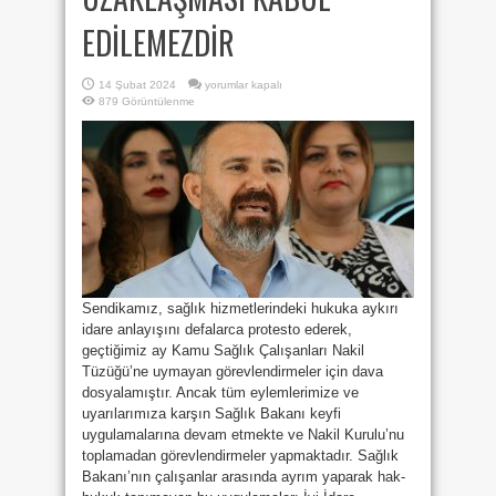
EDİLEMEZDİR
ANAYASA
14 Şubat 2024
yorumlar kapalı
VE
879 Görüntülenme
YASALARA
UYACAĞINA
YEMİN
EDENLERİN
HUKUKTAN
UZAKLAŞMASI
KABUL
EDİLEMEZDİR
için
Sendikamız, sağlık hizmetlerindeki hukuka aykırı
idare anlayışını defalarca protesto ederek,
geçtiğimiz ay Kamu Sağlık Çalışanları Nakil
Tüzüğü’ne uymayan görevlendirmeler için dava
dosyalamıştır. Ancak tüm eylemlerimize ve
uyarılarımıza karşın Sağlık Bakanı keyfi
uygulamalarına devam etmekte ve Nakil Kurulu’nu
toplamadan görevlendirmeler yapmaktadır. Sağlık
Bakanı’nın çalışanlar arasında ayrım yaparak hak-