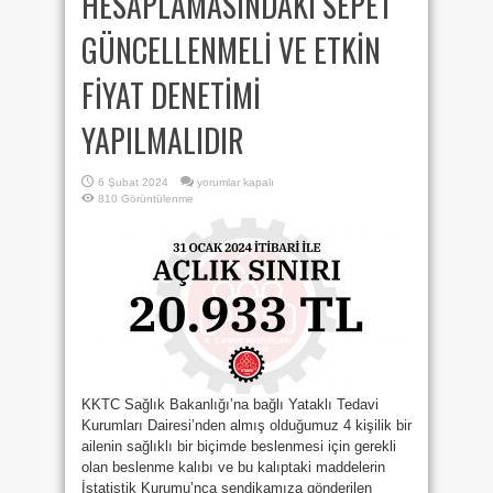
HESAPLAMASINDAKİ SEPET
GÜNCELLENMELİ VE ETKİN
FİYAT DENETİMİ
YAPILMALIDIR
HAYAT
6 Şubat 2024
yorumlar kapalı
PAHALILIĞI
810 Görüntülenme
HESAPLAMASINDAKİ
SEPET
GÜNCELLENMELİ
VE
ETKİN
FİYAT
DENETİMİ
YAPILMALIDIR
için
KKTC Sağlık Bakanlığı’na bağlı Yataklı Tedavi
Kurumları Dairesi’nden almış olduğumuz 4 kişilik bir
ailenin sağlıklı bir biçimde beslenmesi için gerekli
olan beslenme kalıbı ve bu kalıptaki maddelerin
İstatistik Kurumu’nca sendikamıza gönderilen