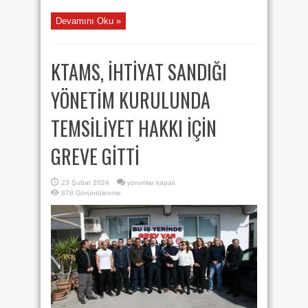
Devamını Oku »
KTAMS, İHTİYAT SANDIĞI
YÖNETİM KURULUNDA
TEMSİLİYET HAKKI İÇİN
GREVE GİTTİ
KTAMS,
23 Şubat 2024
yorumlar kapalı
İHTİYAT
878 Görüntülenme
SANDIĞI
YÖNETİM
KURULUNDA
TEMSİLİYET
HAKKI
İÇİN
GREVE
GİTTİ
için