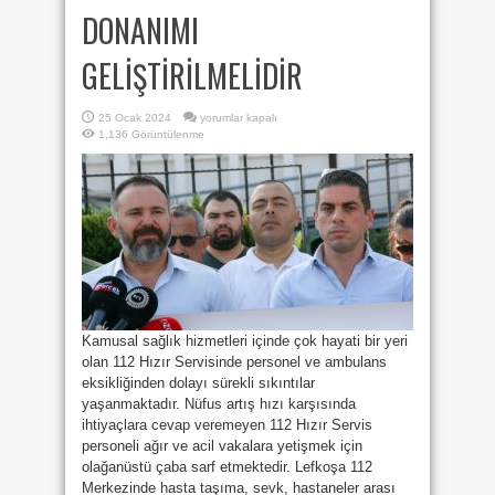
DONANIMI
GELİŞTİRİLMELİDİR
112
25 Ocak 2024
yorumlar kapalı
HIZIR
1,136 Görüntülenme
SERVİSİNE
ACİLEN
PERSONEL
İSTİHDAM
EDİLMELİ
VE
TEKNİK
DONANIMI
GELİŞTİRİLMELİDİR
için
Kamusal sağlık hizmetleri içinde çok hayati bir yeri
olan 112 Hızır Servisinde personel ve ambulans
eksikliğinden dolayı sürekli sıkıntılar
yaşanmaktadır. Nüfus artış hızı karşısında
ihtiyaçlara cevap veremeyen 112 Hızır Servis
personeli ağır ve acil vakalara yetişmek için
olağanüstü çaba sarf etmektedir. Lefkoşa 112
Merkezinde hasta taşıma, sevk, hastaneler arası