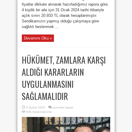
fiyatlar dikkate alınarak hazırladığımız rapora göre,
4 kişilik bir aile için 31 Ocak 2024 tarihi itibariyle
açlık sınırı 20.933 TL olarak hesaplanmıştır.
Sendikamızın yapmış olduğu çalışmaya göre
sağlıklı beslenmek ...
Devamını Oku »
HÜKÜMET, ZAMLARA KARŞI
ALDIĞI KARARLARIN
UYGULANMASINI
SAĞLAMALIDIR
HÜKÜMET,
5 Şubat 2024
yorumlar kapalı
ZAMLARA
845 Görüntülenme
KARŞI
ALDIĞI
KARARLARIN
UYGULANMASINI
SAĞLAMALIDIR
için