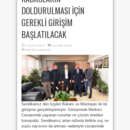
DOLDURULMASI İÇİN
GEREKLİ GİRİŞİM
BAŞLATILACAK
MERKEZİ
1 Şubat 2024
yorumlar kapalı
CEZAEVİ’NDEKİ
888 Görüntülenme
BOŞ
KADROLARIN
DOLDURULMASI
İÇİN
GEREKLİ
GİRİŞİM
BAŞLATILACAK
için
Sendikamız dün İçişleri Bakanı ve Müsteşarı ile bir
görüşme gerçekleştirmiştir. Görüşmede Merkezi
Cezaevinde yaşanan sorunlar ve çözüm önerileri
konuşuldu. Sendikamız artan nüfusla birlikte suç ve
suçlu sayısının da artması nedeniyle cezaevinde