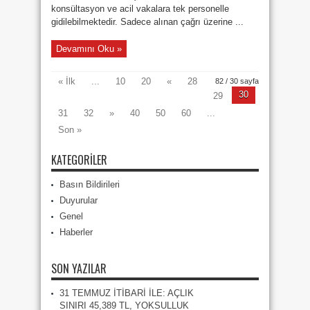
konsültasyon ve acil vakalara tek personelle
gidilebilmektedir. Sadece alınan çağrı üzerine ...
Devamını Oku »
« İlk
...
10
20
«
28
82 / 30 sayfa
30
29
31
32
»
40
50
60
...
Son »
KATEGORILER
Basın Bildirileri
Duyurular
Genel
Haberler
SON YAZILAR
31 TEMMUZ İTİBARİ İLE: AÇLIK
SINIRI 45,389 TL, YOKSULLUK