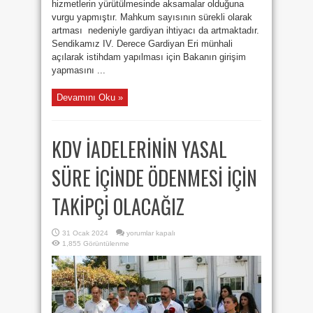
hizmetlerin yürütülmesinde aksamalar olduğuna
vurgu yapmıştır. Mahkum sayısının sürekli olarak
artması nedeniyle gardiyan ihtiyacı da artmaktadır.
Sendikamız IV. Derece Gardiyan Eri münhali
açılarak istihdam yapılması için Bakanın girişim
yapmasını ...
Devamını Oku »
KDV İADELERİNİN YASAL
SÜRE İÇİNDE ÖDENMESİ İÇİN
TAKİPÇİ OLACAĞIZ
KDV
31 Ocak 2024
yorumlar kapalı
İADELERİNİN
1,855 Görüntülenme
YASAL
SÜRE
İÇİNDE
ÖDENMESİ
İÇİN
TAKİPÇİ
OLACAĞIZ
için