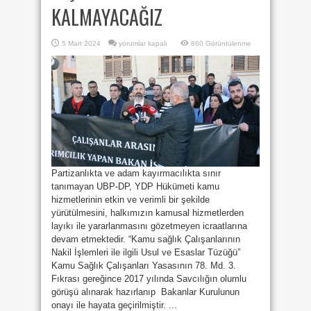
KALMAYACAĞIZ
NAKİL
5 Mart 2024
yorumlar kapalı
860 Görüntülenme
KURULU’NUN
DEVRE
DIŞI
BIRAKILMASINA
SESSİZ
KALMAYACAĞIZ
için
Partizanlıkta ve adam kayırmacılıkta sınır
tanımayan UBP-DP, YDP Hükümeti kamu
hizmetlerinin etkin ve verimli bir şekilde
yürütülmesini, halkımızın kamusal hizmetlerden
layıkı ile yararlanmasını gözetmeyen icraatlarına
devam etmektedir. “Kamu sağlık Çalışanlarının
Nakil İşlemleri ile ilgili Usul ve Esaslar Tüzüğü”
Kamu Sağlık Çalışanları Yasasının 78. Md. 3.
Fıkrası gereğince 2017 yılında Savcılığın olumlu
görüşü alınarak hazırlanıp Bakanlar Kurulunun
onayı ile hayata geçirilmiştir. ...