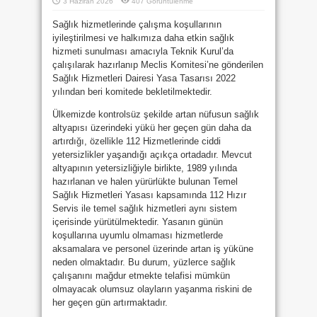
3 Haziran 2026
407 Görüntülenme
Sağlık hizmetlerinde çalışma koşullarının
iyileştirilmesi ve halkımıza daha etkin sağlık
hizmeti sunulması amacıyla Teknik Kurul’da
çalışılarak hazırlanıp Meclis Komitesi’ne gönderilen
Sağlık Hizmetleri Dairesi Yasa Tasarısı 2022
yılından beri komitede bekletilmektedir.
Ülkemizde kontrolsüz şekilde artan nüfusun sağlık
altyapısı üzerindeki yükü her geçen gün daha da
artırdığı, özellikle 112 Hizmetlerinde ciddi
yetersizlikler yaşandığı açıkça ortadadır. Mevcut
altyapının yetersizliğiyle birlikte, 1989 yılında
hazırlanan ve halen yürürlükte bulunan Temel
Sağlık Hizmetleri Yasası kapsamında 112 Hızır
Servis ile temel sağlık hizmetleri aynı sistem
içerisinde yürütülmektedir. Yasanın günün
koşullarına uyumlu olmaması hizmetlerde
aksamalara ve personel üzerinde artan iş yüküne
neden olmaktadır. Bu durum, yüzlerce sağlık
çalışanını mağdur etmekte telafisi mümkün
olmayacak olumsuz olayların yaşanma riskini de
her geçen gün artırmaktadır.