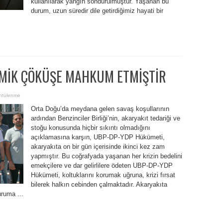
kullanılarak yangın söndürülmüştür. Yaşanan bu
durum, uzun süredir dile getirdiğimiz hayati bir
MİK ÇÖKÜŞE MAHKUM ETMİŞTİR
ntülenme
Orta Doğu’da meydana gelen savaş koşullarının
ardından Benzinciler Birliği’nin, akaryakıt tedariği ve
stoğu konusunda hiçbir sıkıntı olmadığını
açıklamasına karşın, UBP-DP-YDP Hükümeti,
akaryakıta on bir gün içerisinde ikinci kez zam
yapmıştır. Bu coğrafyada yaşanan her krizin bedelini
emekçilere ve dar gelirlilere ödeten UBP-DP-YDP
Hükümeti, koltuklarını korumak uğruna, krizi fırsat
bilerek halkın cebinden çalmaktadır. Akaryakıta
uruma ...