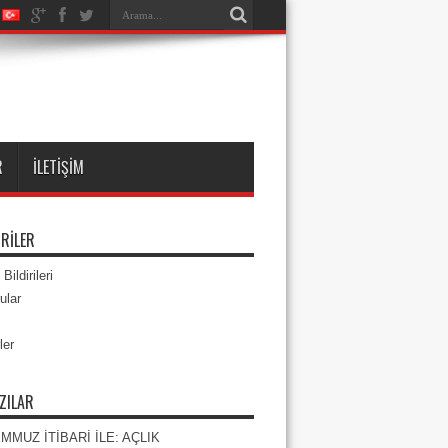
R
İLETIŞIM
RILER
Bildirileri
ular
ler
ZILAR
EMMUZ İTİBARİ İLE: AÇLIK