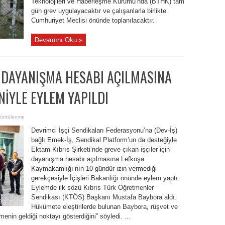
Teknolojileri ve Haberleşme Kurumu’nda (BTHK) tam
gün grev uygulayacaktır ve çalışanlarla birlikte
Cumhuriyet Meclisi önünde toplanılacaktır.
Devamını Oku »
N DAYANIŞMA HESABI AÇILMASINA
NİYLE EYLEM YAPILDI
üntülenme
Devrimci İşçi Sendikaları Federasyonu’na (Dev-İş)
bağlı Emek-İş, Sendikal Platform’un da desteğiyle
Ektam Kıbrıs Şirketi’nde greve çıkan işçiler için
dayanışma hesabı açılmasına Lefkoşa
Kaymakamlığı’nın 10 gündür izin vermediği
gerekçesiyle İçişleri Bakanlığı önünde eylem yaptı.
Eylemde ilk sözü Kıbrıs Türk Öğretmenler
Sendikası (KTÖS) Başkanı Mustafa Baybora aldı.
Hükümete eleştirilerde bulunan Baybora, rüşvet ve
enin geldiği noktayı gösterdiğini” söyledi. ...