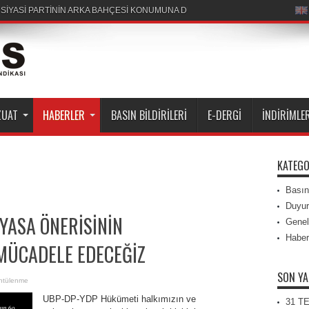
R SİYASİ PARTİNİN ARKA BAHÇESİ KONUMUNA DÜŞÜRÜLEMEZ
ZUAT
HABERLER
BASIN BILDIRILERI
E-DERGI
İNDIRIMLE
KATEGO
Basın 
Duyur
 YASA ÖNERİSİNİN
Genel
Haber
MÜCADELE EDECEĞİZ
SON YA
ntülenme
​UBP-DP-YDP Hükümeti halkımızın ve
31 T