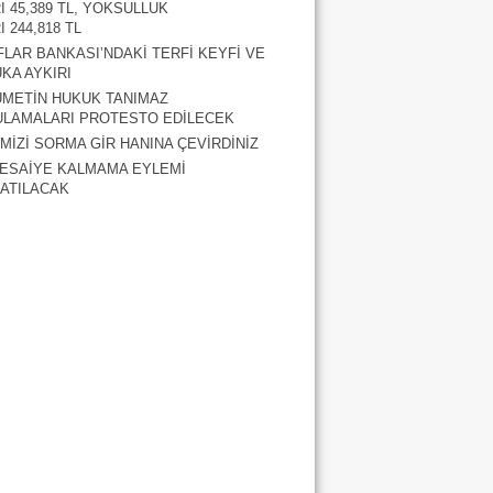
RI 45,389 TL, YOKSULLUK
I 244,818 TL
FLAR BANKASI’NDAKİ TERFİ KEYFİ VE
KA AYKIRI
METİN HUKUK TANIMAZ
LAMALARI PROTESTO EDİLECEK
MİZİ SORMA GİR HANINA ÇEVİRDİNİZ
ESAİYE KALMAMA EYLEMİ
ATILACAK