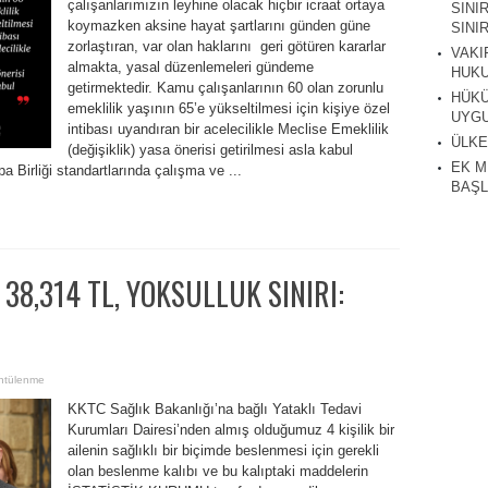
çalışanlarımızın leyhine olacak hiçbir icraat ortaya
SINI
koymazken aksine hayat şartlarını günden güne
SINIR
zorlaştıran, var olan haklarını geri götüren kararlar
VAKI
almakta, yasal düzenlemeleri gündeme
HUKU
getirmektedir. ​Kamu çalışanlarının 60 olan zorunlu
HÜKÜ
emeklilik yaşının 65’e yükseltilmesi için kişiye özel
UYGU
intibası uyandıran bir acelecilikle Meclise Emeklilik
ÜLKE
(değişiklik) yasa önerisi getirilmesi asla kabul
EK M
 Birliği standartlarında çalışma ve ...
BAŞL
 38,314 TL, YOKSULLUK SINIRI:
ntülenme
KKTC Sağlık Bakanlığı’na bağlı Yataklı Tedavi
Kurumları Dairesi’nden almış olduğumuz 4 kişilik bir
ailenin sağlıklı bir biçimde beslenmesi için gerekli
olan beslenme kalıbı ve bu kalıptaki maddelerin