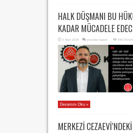
HALK DÜŞMANI BU HÜK
KADAR MÜCADELE EDEC
HALK
5 Mart 2026
yorumlar kapalı
456 Görün
DÜŞMANI
BU
HÜKÜMET
İKTİDARDAN
GİDİNCEYE
KADAR
MÜCADELE
EDECEĞİZ
için
Devamını Oku »
MERKEZİ CEZAEVİ’NDEKİ