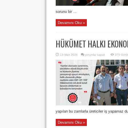
sorunu bir ...
Devamını Oku »
HÜKÜMET HALKI EKONO
HÜKÜMET
13 Mart 2026
yorumlar kapalı
370 Görü
HALKI
EKONOMİK
ÇÖKÜŞE
MAHKUM
ETMİŞTİR
için
yapılan bu zamlarla üreticiler iş yapamaz d
Devamını Oku »