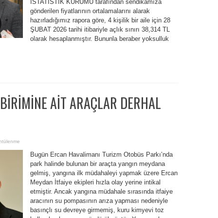
İSTATİSTİK KURUMU tarafından sendikamıza
gönderilen fiyatlarının ortalamalarını alarak
hazırladığımız rapora göre, 4 kişilik bir aile için 28
ŞUBAT 2026 tarihi itibariyle açlık sınırı 38,314 TL
olarak hesaplanmıştır. Bununla beraber yoksulluk
 BİRİMİNE AİT ARAÇLAR DERHAL
ntülenme
Bugün Ercan Havalimanı Turizm Otobüs Parkı’nda
park halinde bulunan bir araçta yangın meydana
gelmiş, yangına ilk müdahaleyi yapmak üzere Ercan
Meydan İtfaiye ekipleri hızla olay yerine intikal
etmiştir. Ancak yangına müdahale sırasında itfaiye
aracının su pompasının arıza yapması nedeniyle
basınçlı su devreye girmemiş, kuru kimyevi toz