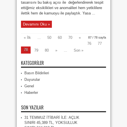
tasarısını bu bakış açısı ile değerlendirerek tespit
ettiğimiz eksiklikleri ve anomalileri hem yetkililere
ilettik hem de kamuoyu ile paylaştık. Yasa ...
Devamını Oku »
« İlk
...
50
60
70
«
87 / 78 sayfa
76
77
78
79
80
»
...
Son »
KATEGORILER
Basın Bildirileri
Duyurular
Genel
Haberler
SON YAZILAR
31 TEMMUZ İTİBARİ İLE: AÇLIK
SINIRI 45,389 TL, YOKSULLUK