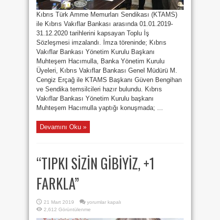
Kıbrıs Türk Amme Memurları Sendikası (KTAMS)
ile Kıbrıs Vakıflar Bankası arasında 01.01.2019-
31.12.2020 tarihlerini kapsayan Toplu İş
Sözleşmesi imzalandı. İmza töreninde; Kıbrıs
Vakıflar Bankası Yönetim Kurulu Başkanı
Muhteşem Hacımulla, Banka Yönetim Kurulu
Üyeleri, Kıbrıs Vakıflar Bankası Genel Müdürü M.
Cengiz Erçağ ile KTAMS Başkanı Güven Bengihan
ve Sendika temsilcileri hazır bulundu. Kıbrıs
Vakıflar Bankası Yönetim Kurulu başkanı
Muhteşem Hacımulla yaptığı konuşmada; ...
Devamını Oku »
“TIPKI SİZİN GİBİYİZ, +1
FARKLA”
“TIPKI
21 Mart 2019
yorumlar kapalı
SİZİN
2,612 Görüntülenme
GİBİYİZ,
+1