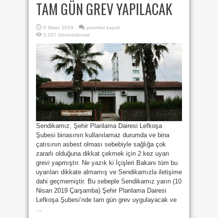
TAM GÜN GREV YAPILACAK
ŞEHİR
9 Nisan 2019
yorumlar kapalı
PLANLAMA
2,207 Görüntülenme
DAİRESİ
LEFKOŞA
ŞUBESİNDE
YARIN
TAM
GÜN
GREV
YAPILACAK
için
Sendikamız; Şehir Planlama Dairesi Lefkoşa
Şubesi binasının kullanılamaz durumda ve bina
çatısının asbest olması sebebiyle sağlığa çok
zararlı olduğuna dikkat çekmek için 2 kez uyarı
grevi yapmıştır. Ne yazık ki İçişleri Bakanı tüm bu
uyarıları dikkate almamış ve Sendikamızla iletişime
dahi geçmemiştir. Bu sebeple Sendikamız yarın (10
Nisan 2019 Çarşamba) Şehir Planlama Dairesi
Lefkoşa Şubesi’nde tam gün grev uygulayacak ve
...