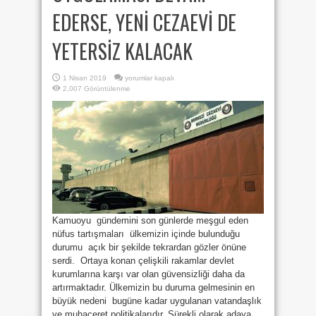
EDERSE, YENİ CEZAEVİ DE
YETERSİZ KALACAK
SORMA
1 Nisan 2019
yorumlar kapalı
GİR
2,007 Görüntülenme
HANI
UYGULAMASI
DEVAM
EDERSE,
YENİ
CEZAEVİ
DE
YETERSİZ
KALACAK
için
Kamuoyu gündemini son günlerde meşgul eden
nüfus tartışmaları ülkemizin içinde bulunduğu
durumu açık bir şekilde tekrardan gözler önüne
serdi. Ortaya konan çelişkili rakamlar devlet
kurumlarına karşı var olan güvensizliği daha da
artırmaktadır. Ülkemizin bu duruma gelmesinin en
büyük nedeni bugüne kadar uygulanan vatandaşlık
ve muhaceret politikalarıdır. Sürekli olarak adaya