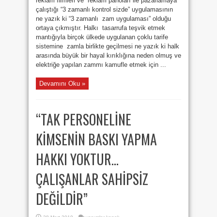
reklam filmleri ve reklam panoları ile pazarlamaya
çalıştığı “3 zamanlı kontrol sizde” uygulamasının
ne yazık ki “3 zamanlı zam uygulaması” olduğu
ortaya çıkmıştır. Halkı tasarrufa teşvik etmek
mantığıyla birçok ülkede uygulanan çoklu tarife
sistemine zamla birlikte geçilmesi ne yazık ki halk
arasında büyük bir hayal kırıklığına neden olmuş ve
elektriğe yapılan zammı kamufle etmek için ...
Devamını Oku »
“TAK PERSONELİNE
KİMSENİN BASKI YAPMA
HAKKI YOKTUR…
ÇALIŞANLAR SAHİPSİZ
DEĞİLDİR”
“TAK