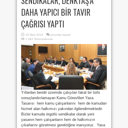
SENDİKALAR, DENKTAŞ’A
DAHA YAPICI BİR TAVIR
ÇAĞRISI YAPTI
SENDİKALAR,
19 Mart 2019
yorumlar kapalı
DENKTAŞ’A
1,982 Görüntülenme
DAHA
YAPICI
BİR
TAVIR
ÇAĞRISI
YAPTI
için
Yıllardan beridir üzerinde çalışılan fakat bir türlü
sonuçlandırılamayan Kamu Görevlileri Yasa
Tasarısı hem kamu çalışanlarını hem de kamudan
hizmet alan halkımızı yakından ilgilendirmektedir.
Bizler kamuda örgütlü sendikalar olarak yeni
yasanın hem çalışanların hem de halkımızın
çıkarlarını gözetmesi gerektiğine inanıyoruz. Yasa