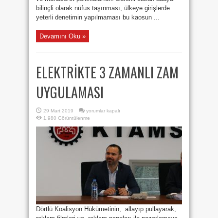
bilinçli olarak nüfus taşınması, ülkeye girişlerde
yeterli denetimin yapılmaması bu kaosun ...
Devamını Oku »
ELEKTRİKTE 3 ZAMANLI ZAM
UYGULAMASI
ELEKTRİKTE
29 Mart 2019
yorumlar kapalı
3
1,980 Görüntülenme
ZAMANLI
ZAM
UYGULAMASI
için
Dörtlü Koalisyon Hükümetinin, allayıp pullayarak,