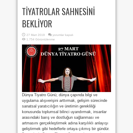
TİYATROLAR SAHNESİNİ
BEKLİYOR
TİYATROLAR
27 Mart 2019
yorumlar kapalı
SAHNESİNİ
1,754 Görüntülenme
BEKLİYOR
için
Dünya Tiyatro Günü; dünya çapında bilgi ve
uygulama alışverişini arttırmak, gelişim sürecinde
sanatsal yaratıcılığın ve üretimin gerekliliği
konusunda toplumsal bilinci uyandırmak, insanlar
arasındaki barış ve dostluğun sağlanması ve
artmasını gerçekleştirmek adına karşılıklı anlayışı
geliştirmek gibi hedeflerle ortaya çıkmış bir gündür.