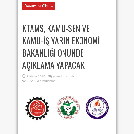
Devamını Oku »
KTAMS, KAMU-SEN VE
KAMU-İŞ YARIN EKONOMİ
BAKANLIĞI ÖNÜNDE
AÇIKLAMA YAPACAK
KTAMS,
8 Nisan 2019
yorumlar kapalı
KAMU-
2,223 Görüntülenme
SEN
VE
KAMU-
İŞ
YARIN
EKONOMİ
BAKANLIĞI
ÖNÜNDE
AÇIKLAMA
YAPACAK
için