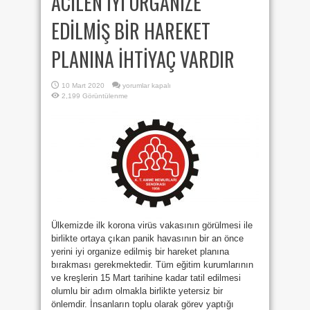
ACİLEN İYİ ORGANİZE
EDİLMİŞ BİR HAREKET
PLANINA İHTİYAÇ VARDIR
ACİLEN
10 Mart 2020
yorumlar kapalı
İYİ
2,199 Görüntülenme
ORGANİZE
EDİLMİŞ
BİR
HAREKET
PLANINA
İHTİYAÇ
VARDIR
için
Ülkemizde ilk korona virüs vakasının görülmesi ile
birlikte ortaya çıkan panik havasının bir an önce
yerini iyi organize edilmiş bir hareket planına
bırakması gerekmektedir. Tüm eğitim kurumlarının
ve kreşlerin 15 Mart tarihine kadar tatil edilmesi
olumlu bir adım olmakla birlikte yetersiz bir
önlemdir. İnsanların toplu olarak görev yaptığı