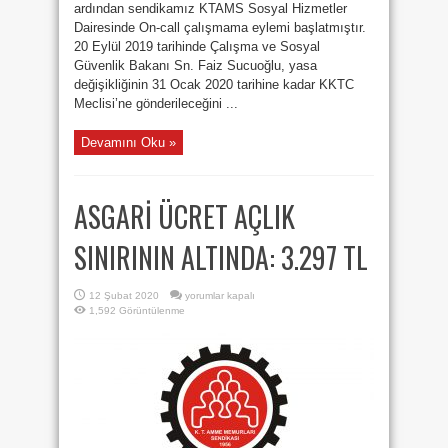
ardından sendikamız KTAMS Sosyal Hizmetler
Dairesinde On-call çalışmama eylemi başlatmıştır.
20 Eylül 2019 tarihinde Çalışma ve Sosyal
Güvenlik Bakanı Sn. Faiz Sucuoğlu, yasa
değişikliğinin 31 Ocak 2020 tarihine kadar KKTC
Meclisi’ne gönderileceğini ...
Devamını Oku »
ASGARİ ÜCRET AÇLIK
SINIRININ ALTINDA: 3.297 TL
ASGARİ
12 Şubat 2020
yorumlar kapalı
ÜCRET
1,592 Görüntülenme
AÇLIK
SINIRININ
ALTINDA:
3.297
TL
için