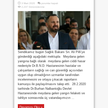
BURHAN
3 Mart 2020
yorumlar kapalı
NALBANTOĞLU
2,237 Görüntülenme
DEVLET
HASTANESİ
ÇALIŞANLAR
VE
HASTALAR
AÇISINDAN
GÜVENLİ
Mİ?
için
Sendikamız bugün Sağlık Bakanı Sn. Ali Pilli’ye
gönderdiği aşağıdaki mektupla Meydana gelen
yangına bağlı olarak meydana gelen ciddi hasar
nedeniyle Dr.B.N.D. Hastanesinin hastalar ve
çalışanların sağlığı ve can güvenliği açısından
uygun olup olmadığının uzmanlar tarafından
incelenmesini ve ortaya çıkacak raporların
kamuoyu ile paylaşılmasını talep etti. 28.2.2020
tarihinde Dr.Burhan Nalbantoğlu Devlet
Hastanesinde meydana gelen yangın felaketi ve
tahliye sonrasında üç vatandaşımızın ...
Devamını Oku »