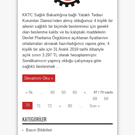
KKTC Sağlık Bakanlığına bağlı Yataklı Tedavi
Kurumları Dairesi’nden almış olduğumuz 4 kişilik bir
ailenin sağlıklı bir biçimde beslenmesi için gerekli
olan beslenme kalıbı ve bu kalıptaki maddelerin
Devlet Planlama Örgütünce açıklanan fiyatlarının
ortalamaları alınarak hazırladığımız rapora göre, 4
kişilik bir aile için 31 Aralık 2019 tarihi itibariyle
açlık sınırı 3.297 TL olarak hesaplanmıştır.
Sendikamızın yapmış olduğu çalışmaya göre
sağlıklı beslenmek ...
Devamını Oku »
« İlk
...
40
50
60
«
87 / 70 sayfa
68
69
70
71
72
»
80
...
Son »
KATEGORILER
Basın Bildirileri