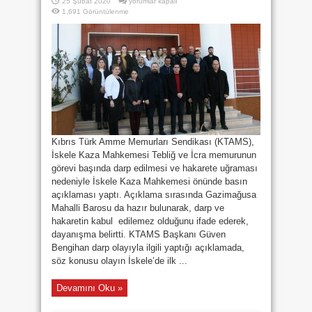
“BU
25 Şubat 2020
yorumlar kapalı
OLAYLARIN
1,691 Görüntülenme
TEKRARLANMAMASI
ADINA
DEVLETİN
ÇOK
CİDDİ
VE
SERT
ÖNLEMLER
ALMASI
GEREKLİ”
için
Kıbrıs Türk Amme Memurları Sendikası (KTAMS),
İskele Kaza Mahkemesi Tebliğ ve İcra memurunun
görevi başında darp edilmesi ve hakarete uğraması
nedeniyle İskele Kaza Mahkemesi önünde basın
açıklaması yaptı. Açıklama sırasında Gazimağusa
Mahalli Barosu da hazır bulunarak, darp ve
hakaretin kabul edilemez olduğunu ifade ederek,
dayanışma belirtti. KTAMS Başkanı Güven
Bengihan darp olayıyla ilgili yaptığı açıklamada,
söz konusu olayın İskele’de ilk ...
Devamını Oku »