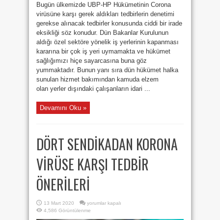
Bugün ülkemizde UBP-HP Hükümetinin Corona
virüsüne karşı gerek aldıkları tedbirlerin denetimi
gerekse alınacak tedbirler konusunda ciddi bir irade
eksikliği söz konudur. Dün Bakanlar Kurulunun
aldığı özel sektöre yönelik iş yerlerinin kapanması
kararına bir çok iş yeri uymamakta ve hükümet
sağlığımızı hiçe sayarcasına buna göz
yummaktadır. Bunun yanı sıra dün hükümet halka
sunulan hizmet bakımından kamuda elzem
olan yerler dışındaki çalışanların idari ...
Devamını Oku »
DÖRT SENDİKADAN KORONA
VİRÜSE KARŞI TEDBİR
ÖNERİLERİ
DÖRT
13 Mart 2020
yorumlar kapalı
SENDİKADAN
4,586 Görüntülenme
KORONA
VİRÜSE