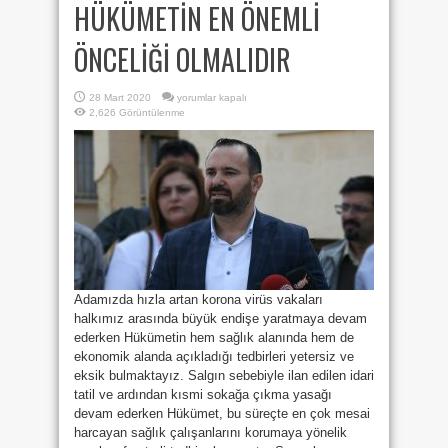
HÜKÜMETİN EN ÖNEMLİ
ÖNCELİĞİ OLMALIDIR
SAĞLIK
28 Mart 2020
yorumlar kapalı
ÇALIŞANLARININ
2,626 Görüntülenme
“SAĞLIĞI
VE
GÜVENLİĞİ”
HÜKÜMETİN
EN
ÖNEMLİ
ÖNCELİĞİ
OLMALIDIR
için
Adamızda hızla artan korona virüs vakaları
halkımız arasında büyük endişe yaratmaya devam
ederken Hükümetin hem sağlık alanında hem de
ekonomik alanda açıkladığı tedbirleri yetersiz ve
eksik bulmaktayız. Salgın sebebiyle ilan edilen idari
tatil ve ardından kısmi sokağa çıkma yasağı
devam ederken Hükümet, bu süreçte en çok mesai
harcayan sağlık çalışanlarını korumaya yönelik