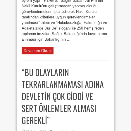
eylem yaptı. KTAMS, “Sağlık Bakanı Ali Pilli’nin
Nakil Kurulu’nu çalıştırmadan yapmış olduğu
görevlendirmelerin iptal edilerek Nakil Kurulu
tarafından kriterlere uygun görevlendirmeler
yapılması” talebi ve “Hukuksuzluğa, Haksızlığa ve
Adaletsizliğe Dur De” sloganı ile 250 hemşireden
toplanan imzaları Sağlık Bakanlığı’nda kayıt altına
alınması için Bakanlığının ...
Devamını Oku »
“BU OLAYLARIN
TEKRARLANMAMASI ADINA
DEVLETİN ÇOK CİDDİ VE
SERT ÖNLEMLER ALMASI
GEREKLİ”