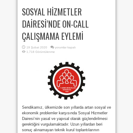
SOSYAL HİZMETLER
DAİRESİ’NDE ON-CALL
ÇALIŞMAMA EYLEMİ
SOSYAL
19 Şubat 2020
yorumlar kapalı
HİZMETLER
1,718 Görüntülenme
DAİRESİ’NDE
ON-
CALL
ÇALIŞMAMA
EYLEMİ
için
Sendikamız, ülkemizde son yıllarda artan sosyal ve
ekonomik problemler karşısında Sosyal Hizmetler
Dairesi’nin yasal ve yapısal olarak güçlendirilmesi
gerektiğini vurgulamaktadır. Uzun yıllardan beri
sonuç alınamayan teknik kurul toplantılarının