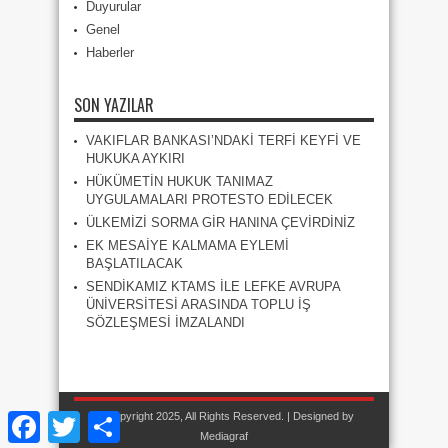
Duyurular
Genel
Haberler
SON YAZILAR
VAKIFLAR BANKASI’NDAKİ TERFİ KEYFİ VE
HUKUKA AYKIRI
HÜKÜMETİN HUKUK TANIMAZ
UYGULAMALARI PROTESTO EDİLECEK
ÜLKEMİZİ SORMA GİR HANINA ÇEVİRDİNİZ
EK MESAİYE KALMAMA EYLEMİ
BAŞLATILACAK
SENDİKAMIZ KTAMS İLE LEFKE AVRUPA
ÜNİVERSİTESİ ARASINDA TOPLU İŞ
SÖZLEŞMESİ İMZALANDI
© Copyright 2025, All Rights Reserved. | Designed by
Facebook
Twitter
Share
Mediagraf