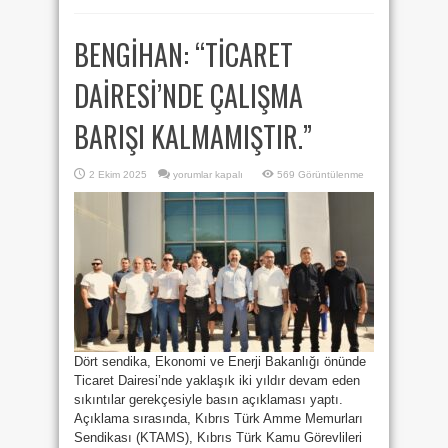
BENGİHAN: “TİCARET
DAİRESİ’NDE ÇALIŞMA
BARIŞI KALMAMIŞTIR.”
BENGİHAN:
2 Ekim 2025
yorumlar kapalı
569 Görüntülenme
“TİCARET
DAİRESİ’NDE
ÇALIŞMA
BARIŞI
KALMAMIŞTIR.”
için
Dört sendika, Ekonomi ve Enerji Bakanlığı önünde
Ticaret Dairesi’nde yaklaşık iki yıldır devam eden
sıkıntılar gerekçesiyle basın açıklaması yaptı.
Açıklama sırasında, Kıbrıs Türk Amme Memurları
Sendikası (KTAMS), Kıbrıs Türk Kamu Görevlileri