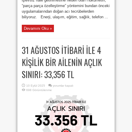
işlevsiz hale getirilmesine neden olan Hükümetin,
“parça parça özelleştirme” yöntemini bundan önceki
uygulamalarından doğan acı tecrübelerden
biliyoruz. Enerji, ulaşım, eğitim, sağlık, telefon ...
Devamını Oku »
31 AĞUSTOS İTİBARİ İLE 4
KİŞİLİK BİR AİLENİN AÇLIK
SINIRI: 33,356 TL
31
10 Eylül 2025
yorumlar kapalı
AĞUSTOS
698 Görüntülenme
İTİBARİ
İLE
4
KİŞİLİK
BİR
AİLENİN
AÇLIK
SINIRI:
33,356
TL
için