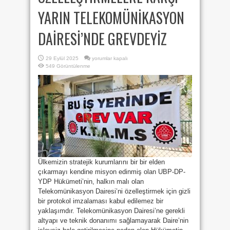
YARIN TELEKOMÜNİKASYON
DAİRESİ’NDE GREVDEYİZ
ÖZELLEŞTİRMELERE
29 Eylül 2025
yorumlar kapalı
KARŞI
549 Görüntülenme
YARIN
TELEKOMÜNİKASYON
DAİRESİ’NDE
GREVDEYİZ
için
Ülkemizin stratejik kurumlarını bir bir elden
çıkarmayı kendine misyon edinmiş olan UBP-DP-
YDP Hükümeti’nin, halkın malı olan
Telekomünikasyon Dairesi’ni özelleştirmek için gizli
bir protokol imzalaması kabul edilemez bir
yaklaşımdır. Telekomünikasyon Dairesi’ne gerekli
altyapı ve teknik donanımı sağlamayarak Daire’nin