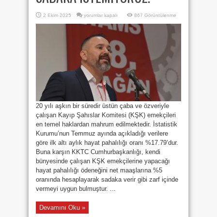
SADAKA
2 Ekim 2025
yorumlar kapalı
867 Görüntülenme
İSTEMİYORUZ!
için
20 yılı aşkın bir süredir üstün çaba ve özveriyle
çalışan Kayıp Şahıslar Komitesi (KŞK) emekçileri
en temel haklardan mahrum edilmektedir. İstatistik
Kurumu’nun Temmuz ayında açıkladığı verilere
göre ilk altı aylık hayat pahalılığı oranı %17.79’dur.
Buna karşın KKTC Cumhurbaşkanlığı, kendi
bünyesinde çalışan KŞK emekçilerine yapacağı
hayat pahalılığı ödeneğini net maaşlarına %5
oranında hesaplayarak sadaka verir gibi zarf içinde
vermeyi uygun bulmuştur. ...
Devamını Oku »