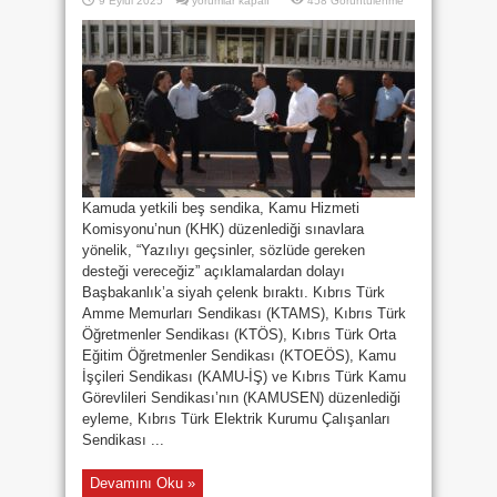
9 Eylül 2025
yorumlar kapalı
458 Görüntülenme
YETKİLİ
BEŞ
SENDİKA
BAŞBAKANLIK’A
SİYAH
ÇELENK
BIRAKTI
için
Kamuda yetkili beş sendika, Kamu Hizmeti
Komisyonu’nun (KHK) düzenlediği sınavlara
yönelik, “Yazılıyı geçsinler, sözlüde gereken
desteği vereceğiz” açıklamalardan dolayı
Başbakanlık’a siyah çelenk bıraktı. Kıbrıs Türk
Amme Memurları Sendikası (KTAMS), Kıbrıs Türk
Öğretmenler Sendikası (KTÖS), Kıbrıs Türk Orta
Eğitim Öğretmenler Sendikası (KTOEÖS), Kamu
İşçileri Sendikası (KAMU-İŞ) ve Kıbrıs Türk Kamu
Görevlileri Sendikası’nın (KAMUSEN) düzenlediği
eyleme, Kıbrıs Türk Elektrik Kurumu Çalışanları
Sendikası ...
Devamını Oku »