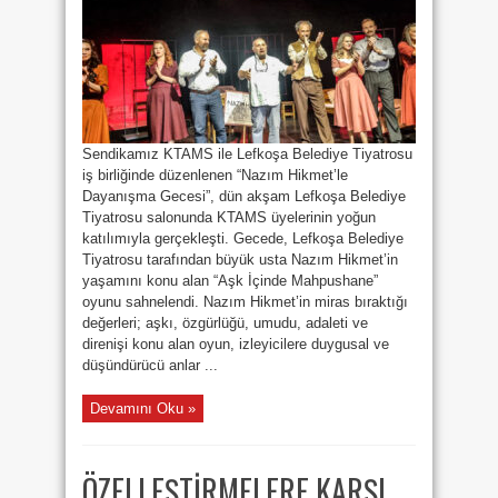
İŞBİRLİĞİNDE
“NAZIM
HİKMET’LE
DAYANIŞMA
GECESİ”
DÜZENLENDİ
için
Sendikamız KTAMS ile Lefkoşa Belediye Tiyatrosu
iş birliğinde düzenlenen “Nazım Hikmet’le
Dayanışma Gecesi”, dün akşam Lefkoşa Belediye
Tiyatrosu salonunda KTAMS üyelerinin yoğun
katılımıyla gerçekleşti. Gecede, Lefkoşa Belediye
Tiyatrosu tarafından büyük usta Nazım Hikmet’in
yaşamını konu alan “Aşk İçinde Mahpushane”
oyunu sahnelendi. Nazım Hikmet’in miras bıraktığı
değerleri; aşkı, özgürlüğü, umudu, adaleti ve
direnişi konu alan oyun, izleyicilere duygusal ve
düşündürücü anlar ...
Devamını Oku »
ÖZELLEŞTİRMELERE KARŞI