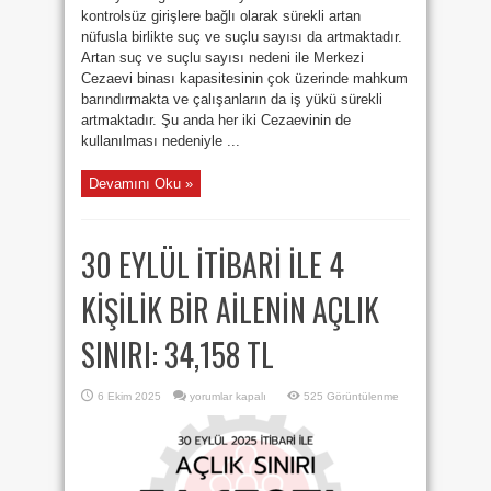
kontrolsüz girişlere bağlı olarak sürekli artan
nüfusla birlikte suç ve suçlu sayısı da artmaktadır.
Artan suç ve suçlu sayısı nedeni ile Merkezi
Cezaevi binası kapasitesinin çok üzerinde mahkum
barındırmakta ve çalışanların da iş yükü sürekli
artmaktadır. Şu anda her iki Cezaevinin de
kullanılması nedeniyle ...
Devamını Oku »
30 EYLÜL İTİBARİ İLE 4
KİŞİLİK BİR AİLENİN AÇLIK
SINIRI: 34,158 TL
30 EYLÜL
6 Ekim 2025
yorumlar kapalı
525 Görüntülenme
İTİBARİ
İLE
4
KİŞİLİK
BİR
AİLENİN
AÇLIK