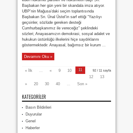
Başbakan her gün yeni bir skandala imza atıyor.
UBP’nin Mağusa’daki seçim toplantısında
Başbakan Sn. Ünal Üstel’in sarf ettiği “Yazılıyı
geçsinler, sözlüde gereken desteği
Cumhurbaşkanımız ile vereceğiz” şeklindeki
sözleri; Anayasamızın demokrasi, sosyal adalet ve
hukukun üstünlüğü ilkelerini hiçe saydıklarını
göstermektedir. Anayasal, bağımsız bir kurum ...
Devamını Oku »
11
« İlk
...
«
9
10
92 / 11 sayfa
12
13
»
20
30
40
...
Son »
KATEGORILER
Basın Bildirileri
Duyurular
Genel
Haberler