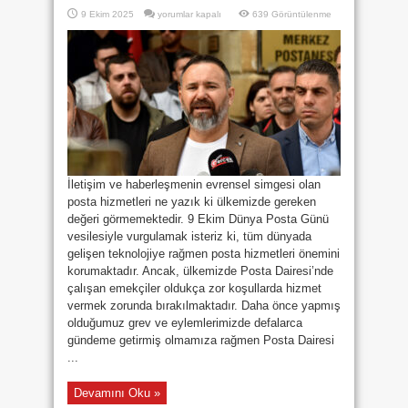
DÜNYA
9 Ekim 2025
yorumlar kapalı
639 Görüntülenme
POSTA
GÜNÜ
KUTLU
OLSUN!
için
İletişim ve haberleşmenin evrensel simgesi olan
posta hizmetleri ne yazık ki ülkemizde gereken
değeri görmemektedir. 9 Ekim Dünya Posta Günü
vesilesiyle vurgulamak isteriz ki, tüm dünyada
gelişen teknolojiye rağmen posta hizmetleri önemini
korumaktadır. Ancak, ülkemizde Posta Dairesi’nde
çalışan emekçiler oldukça zor koşullarda hizmet
vermek zorunda bırakılmaktadır. Daha önce yapmış
olduğumuz grev ve eylemlerimizde defalarca
gündeme getirmiş olmamıza rağmen Posta Dairesi
...
Devamını Oku »