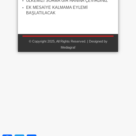
ÜLKEMİZİ SORMA GİR HANINA ÇEVİRDİNİZ
EK MESAİYE KALMAMA EYLEMİ
BAŞLATILACAK
© Copyright 2025, All Rights Reserved. | Designed by
Mediagraf