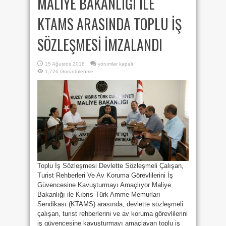
MALİYE BAKANLIĞI İLE
KTAMS ARASINDA TOPLU İŞ
SÖZLEŞMESİ İMZALANDI
MALİYE
15 Ağustos 2018
yorumlar kapalı
BAKANLIĞI
1,726 Görüntülenme
İLE
KTAMS
ARASINDA
TOPLU
İŞ
SÖZLEŞMESİ
İMZALANDI
için
Toplu İş Sözleşmesi Devlette Sözleşmeli Çalışan,
Turist Rehberleri Ve Av Koruma Görevlilerini İş
Güvencesine Kavuşturmayı Amaçlıyor Maliye
Bakanlığı ile Kıbrıs Türk Amme Memurları
Sendikası (KTAMS) arasında, devlette sözleşmeli
çalışan, turist rehberlerini ve av koruma görevlilerini
iş güvencesine kavuşturmayı amaçlayan toplu iş