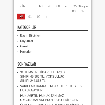
Gündemdeki
Gelişmeleri
Değerlendirdi
« İlk
...
60
70
80
«
92 / 90 sayfa
10.08.2018
için
88
89
90
91
92
»
KATEGORILER
Basın Bildirileri
Duyurular
Genel
Haberler
SON YAZILAR
31 TEMMUZ İTİBARİ İLE: AÇLIK
SINIRI 45,389 TL, YOKSULLUK
SINIRI 244,818 TL
VAKIFLAR BANKASI’NDAKİ TERFİ KEYFİ VE
HUKUKA AYKIRI
HÜKÜMETİN HUKUK TANIMAZ
UYGULAMALARI PROTESTO EDİLECEK