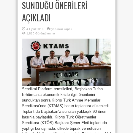
SUNDUĞU ÖNERİLERİ
AÇIKLADI
SENDİKAL
4 Eylül 2018
yorumlar kapalı
PLATFORM,
1,816 Görüntülenme
BAŞBAKAN
ERHÜRMAN’A
SUNDUĞU
ÖNERİLERİ
AÇIKLADI
için
Sendikal Platform temsilcileri, Başbakan Tufan
Erhürman’a ekonomik krizle ilgili önerilerini
sunduktan sonra Kıbrıs Türk Amme Memurları
Sendikası’nda (KTAMS) basın toplantısı düzenledi.
Toplantıda Başbakan’a sunulan yaklaşık 90 öneri
basınla paylaşıldı. Kıbrıs Türk Öğretmenler
Sendikası (KTÖS) Başkanı Şener Elcil toplantıda
yaptığı konuşmada, ülkede toprak ve nüfusun