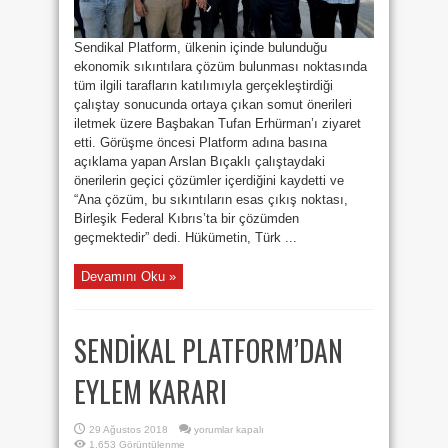
Sendikal Platform, ülkenin içinde bulunduğu
ekonomik sıkıntılara çözüm bulunması noktasında
tüm ilgili tarafların katılımıyla gerçekleştirdiği
çalıştay sonucunda ortaya çıkan somut önerileri
iletmek üzere Başbakan Tufan Erhürman’ı ziyaret
etti. Görüşme öncesi Platform adına basına
açıklama yapan Arslan Bıçaklı çalıştaydaki
önerilerin geçici çözümler içerdiğini kaydetti ve
“Ana çözüm, bu sıkıntıların esas çıkış noktası,
Birleşik Federal Kıbrıs’ta bir çözümden
geçmektedir” dedi. Hükümetin, Türk ...
Devamını Oku »
SENDİKAL PLATFORM’DAN
EYLEM KARARI
SENDİKAL
29 Ağustos 2018
yorumlar kapalı
PLATFORM’DAN
1,653 Görüntülenme