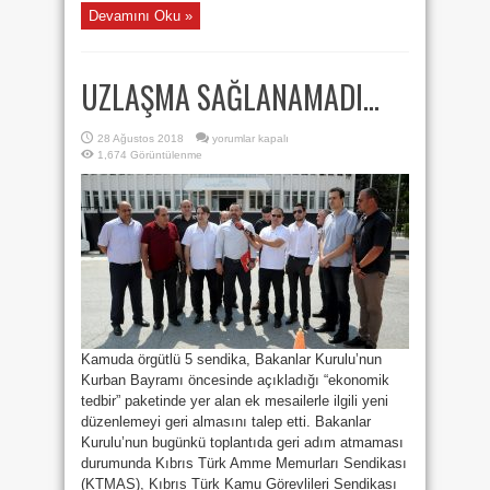
Devamını Oku »
UZLAŞMA SAĞLANAMADI…
UZLAŞMA
28 Ağustos 2018
yorumlar kapalı
SAĞLANAMADI…
1,674 Görüntülenme
için
Kamuda örgütlü 5 sendika, Bakanlar Kurulu’nun
Kurban Bayramı öncesinde açıkladığı “ekonomik
tedbir” paketinde yer alan ek mesailerle ilgili yeni
düzenlemeyi geri almasını talep etti. Bakanlar
Kurulu’nun bugünkü toplantıda geri adım atmaması
durumunda Kıbrıs Türk Amme Memurları Sendikası
(KTMAS), Kıbrıs Türk Kamu Görevlileri Sendikası