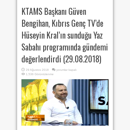
KTAMS Başkanı Güven
Bengihan, Kıbrıs Genç TV’de
Hüseyin Kral’ın sunduğu Yaz
Sabahı programında gündemi
değerlendirdi (29.08.2018)
KTAMS
29 Ağustos 2018
yorumlar kapalı
Başkanı
1,536 Görüntülenme
Güven
Bengihan,
Kıbrıs
Genç
TV’de
Hüseyin
Kral’ın
sunduğu
Yaz
Sabahı
programında
gündemi
değerlendirdi
(29.08.2018)
için