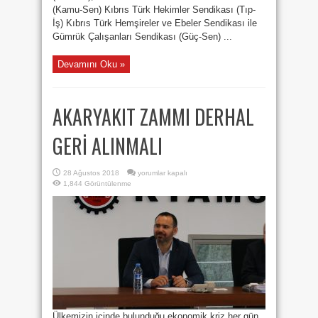
(Kamu-Sen) Kıbrıs Türk Hekimler Sendikası (Tıp-
İş) Kıbrıs Türk Hemşireler ve Ebeler Sendikası ile
Gümrük Çalışanları Sendikası (Güç-Sen) ...
Devamını Oku »
AKARYAKIT ZAMMI DERHAL
GERİ ALINMALI
AKARYAKIT
28 Ağustos 2018
yorumlar kapalı
ZAMMI
1,844 Görüntülenme
DERHAL
GERİ
ALINMALI
için
Ülkemizin içinde bulunduğu ekonomik kriz her gün