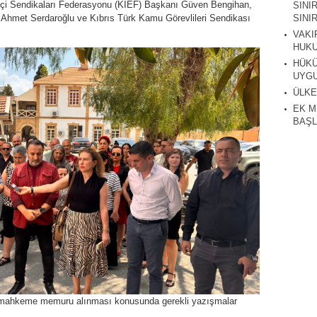
çi Sendikaları Federasyonu (KİEF) Başkanı Güven Bengihan,
SINI
 Ahmet Serdaroğlu ve Kıbrıs Türk Kamu Görevlileri Sendikası
SINIR
VAKI
HUKU
HÜKÜ
UYGU
ÜLKE
EK M
BAŞL
0 mahkeme memuru alınması konusunda gerekli yazışmalar