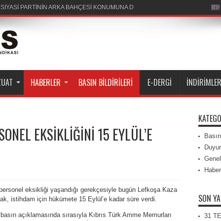
R SİYASİ PARTİNİN ARKA BAHÇESİ KONUMUNA DÜŞÜRÜLEMEZ
ZUAT
HABERLER
BASIN BILDIRILERI
E-DERGI
İNDIRIMLE
KATEGO
NEL EKSİKLİĞİNİ 15 EYLÜL’E
Basın 
Duyur
Genel
Haber
rsonel eksikliği yaşandığı gerekçesiyle bugün Lefkoşa Kaza
SON YA
, istihdam için hükümete 15 Eylül’e kadar süre verdi.
basın açıklamasında sırasıyla Kıbrıs Türk Amme Memurları
31 T