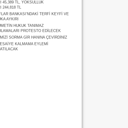
RI 45,389 TL, YOKSULLUK
I 244,818 TL
FLAR BANKASI’NDAKİ TERFİ KEYFİ VE
KA AYKIRI
METİN HUKUK TANIMAZ
LAMALARI PROTESTO EDİLECEK
MİZİ SORMA GİR HANINA ÇEVİRDİNİZ
ESAİYE KALMAMA EYLEMİ
ATILACAK