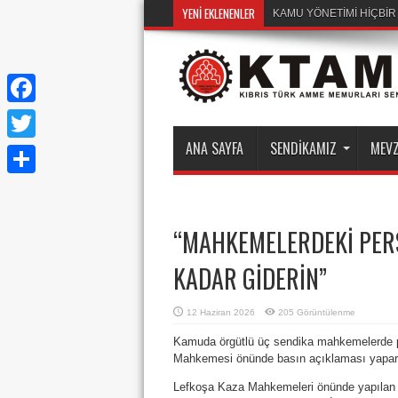
YENI EKLENENLER
KAMU YÖNETİMİ HİÇBİ
Facebook
ANA SAYFA
SENDIKAMIZ
MEV
Twitter
Share
“MAHKEMELERDEKİ PERSO
KADAR GİDERİN”
12 Haziran 2026
205 Görüntülenme
Kamuda örgütlü üç sendika mahkemelerde pe
Mahkemesi önünde basın açıklaması yaparak
Lefkoşa Kaza Mahkemeleri önünde yapılan 