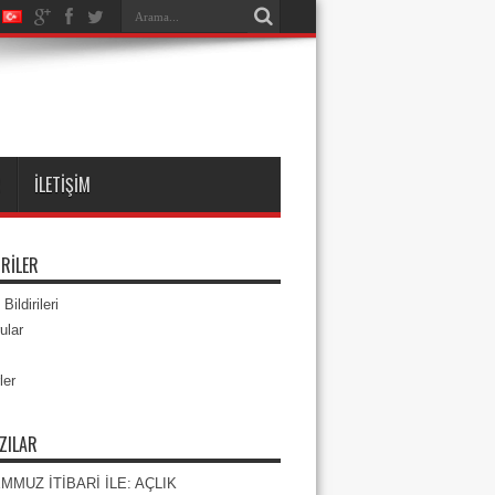
R
İLETIŞIM
RILER
Bildirileri
ular
ler
ZILAR
EMMUZ İTİBARİ İLE: AÇLIK