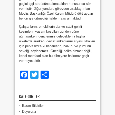
geçici işçi statüsüne alınacakları konusunda söz
vermiştir. Diğer yandan, görevden uzaklaştırılan
Meclis Başkanlığı Özel Kalem Müdürü dört aydan
beridir işe gitmediği halde maaş almaktadır.
Çalışanların, emeklilerin dar ve sabit gelirli
kesimlerin yaşam koşulları günden güne
ağırlaşırken, gençlerimiz geleceklerini başka
ülkelerde ararken, devlet imkanlarını siyasi ikballeri
için pervasızca kullananların, halkını ve yurdunu
sevdiği söylenemez. Önceliği halka hizmet değil,
kendi menfaati olan bu zihniyete halkımız geçit
vermeyecektir.
Facebook
Twitter
Share
KATEGORILER
Basın Bildirileri
Duyurular