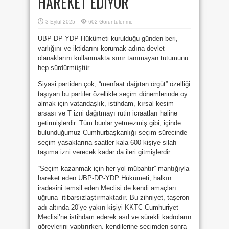
HAREKET EDİYOR
3 Eylül 2025
602 Görüntülenme
UBP-DP-YDP Hükümeti kurulduğu günden beri,
varlığını ve iktidarını korumak adına devlet
olanaklarını kullanmakta sınır tanımayan tutumunu
hep sürdürmüştür.
Siyasi partiden çok, “menfaat dağıtan örgüt” özelliği
taşıyan bu partiler özellikle seçim dönemlerinde oy
almak için vatandaşlık, istihdam, kırsal kesim
arsası ve T izni dağıtmayı rutin icraatları haline
getirmişlerdir. Tüm bunlar yetmezmiş gibi, içinde
bulunduğumuz Cumhurbaşkanlığı seçim sürecinde
seçim yasaklarına saatler kala 600 kişiye silah
taşıma izni verecek kadar da ileri gitmişlerdir.
“Seçim kazanmak için her yol mübahtır” mantığıyla
hareket eden UBP-DP-YDP Hükümeti, halkın
iradesini temsil eden Meclisi de kendi amaçları
uğruna itibarsızlaştırmaktadır. Bu zihniyet, taşeron
adı altında 20’ye yakın kişiyi KKTC Cumhuriyet
Meclisi’ne istihdam ederek asıl ve sürekli kadroların
görevlerini yaptırırken, kendilerine seçimden sonra