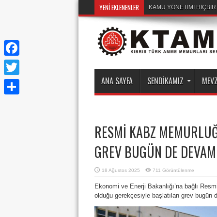
YENI EKLENENLER
KAMU YÖNETİMİ HİÇBİ
Facebook
ANA SAYFA
SENDIKAMIZ
MEV
Twitter
Share
RESMİ KABZ MEMURLUĞU
GREV BUGÜN DE DEVAM 
18 Ağustos 2025
711 Görüntülenme
Ekonomi ve Enerji Bakanlığı’na bağlı Resmi
olduğu gerekçesiyle başlatılan grev bugün 