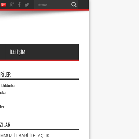
R
İLETIŞIM
RILER
Bildirileri
ular
ler
ZILAR
EMMUZ İTİBARİ İLE: AÇLIK