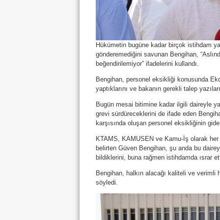
Hükümetin bugüne kadar birçok istihdam yap
gönderemediğini savunan Bengihan, “Aslında 
beğendirilemiyor” ifadelerini kullandı.
Bengihan, personel eksikliği konusunda Eko
yaptıklarını ve bakanın gerekli talep yazıların
Bugün mesai bitimine kadar ilgili daireyle yap
grevi sürdüreceklerini de ifade eden Bengiha
karşısında oluşan personel eksikliğinin gider
KTAMS, KAMUSEN ve Kamu-İş olarak her zam
belirten Güven Bengihan, şu anda bu daireye 
bildiklerini, buna rağmen istihdamda ısrar et
Bengihan, halkın alacağı kaliteli ve verim
söyledi.