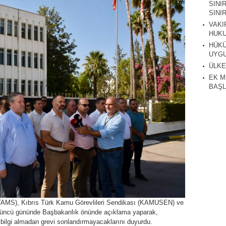
SINI
SINIR
VAKI
HUKU
HÜKÜ
UYGU
ÜLKE
EK M
BAŞL
TAMS), Kıbrıs Türk Kamu Görevlileri Sendikası (KAMUSEN) ve
 3’üncü gününde Başbakanlık önünde açıklama yaparak,
ya bilgi almadan grevi sonlandırmayacaklarını duyurdu.