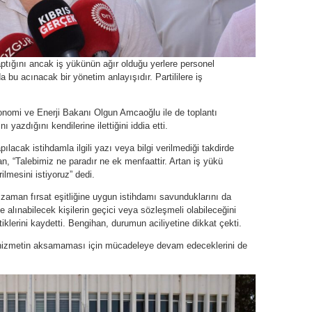
tığını ancak iş yükünün ağır olduğu yerlere personel
bu acınacak bir yönetim anlayışıdır. Partililere iş
nomi ve Enerji Bakanı Olgun Amcaoğlu ile de toplantı
ı yazdığını kendilerine ilettiğini iddia etti.
ılacak istihdamla ilgili yazı veya bilgi verilmediği takdirde
n, “Talebimiz ne paradır ne ek menfaattir. Artan iş yükü
ilmesini istiyoruz” dedi.
an fırsat eşitliğine uygun istihdamı savunduklarını da
alınabilecek kişilerin geçici veya sözleşmeli olabileceğini
tiklerini kaydetti. Bengihan, durumun aciliyetine dikkat çekti.
li hizmetin aksamaması için mücadeleye devam edeceklerini de