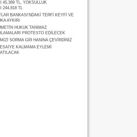
RI 45,389 TL, YOKSULLUK
I 244,818 TL
FLAR BANKASI’NDAKİ TERFİ KEYFİ VE
KA AYKIRI
METİN HUKUK TANIMAZ
LAMALARI PROTESTO EDİLECEK
MİZİ SORMA GİR HANINA ÇEVİRDİNİZ
ESAİYE KALMAMA EYLEMİ
ATILACAK