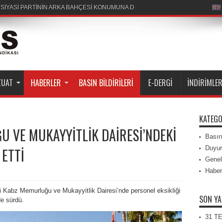
R SİYASİ PARTİNİN ARKA BAHÇESİ KONUMUNA DÜŞÜRÜLEMEZ
ZUAT
HABERLER
BASIN BILDIRILERI
E-DERGI
İNDIRIMLE
KATEGO
 VE MUKAYYİTLİK DAİRESİ’NDEKİ
Basın 
Duyur
ETTİ
Genel
Haber
 Kabz Memurluğu ve Mukayyitlik Dairesi’nde personel eksikliği
SON YA
de sürdü.
31 T