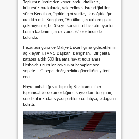
Toplumun üretimden koparılarak, kimliksiz,
kültürsüz bırakılarak, yok edilmek istendiğini ileri
süren Bengihan, “golifa” gibi yurttaşlık dağıtıldığını
da iddia etti. Bengihan, “Bu ülke için dirhem gaile
çekmeyenler, bu ülkeye kendini ait hissetmeyenler
benim kaderim için oy verecek” eleştirisinde
bulundu.
Pazartesi günü de Maliye Bakanlığı’na gideceklerini
açıklayan KTAMS Başkanı Bengihan, “Bir çanta
patates aldık 500 lira ama hayat ucuzlamış.
Herhalde unuttular koysunlar hesaplamaya
sepete… O sepet değişmelidir güncelliğini yitirdi”
dedi.
Hayat pahalılığı ve Toplu İş Sözleşmesi’nin
toplumsal bir sorun olduğunu kaydeden Bengihan,
sendikalar kadar siyasi partilere de ihtiyaç olduğunu
belirtti.