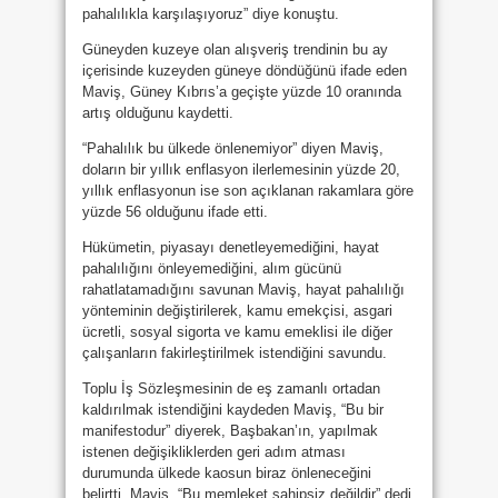
pahalılıkla karşılaşıyoruz” diye konuştu.
Güneyden kuzeye olan alışveriş trendinin bu ay
içerisinde kuzeyden güneye döndüğünü ifade eden
Maviş, Güney Kıbrıs’a geçişte yüzde 10 oranında
artış olduğunu kaydetti.
“Pahalılık bu ülkede önlenemiyor” diyen Maviş,
doların bir yıllık enflasyon ilerlemesinin yüzde 20,
yıllık enflasyonun ise son açıklanan rakamlara göre
yüzde 56 olduğunu ifade etti.
Hükümetin, piyasayı denetleyemediğini, hayat
pahalılığını önleyemediğini, alım gücünü
rahatlatamadığını savunan Maviş, hayat pahalılığı
yönteminin değiştirilerek, kamu emekçisi, asgari
ücretli, sosyal sigorta ve kamu emeklisi ile diğer
çalışanların fakirleştirilmek istendiğini savundu.
Toplu İş Sözleşmesinin de eş zamanlı ortadan
kaldırılmak istendiğini kaydeden Maviş, “Bu bir
manifestodur” diyerek, Başbakan’ın, yapılmak
istenen değişikliklerden geri adım atması
durumunda ülkede kaosun biraz önleneceğini
belirtti. Maviş, “Bu memleket sahipsiz değildir” dedi.