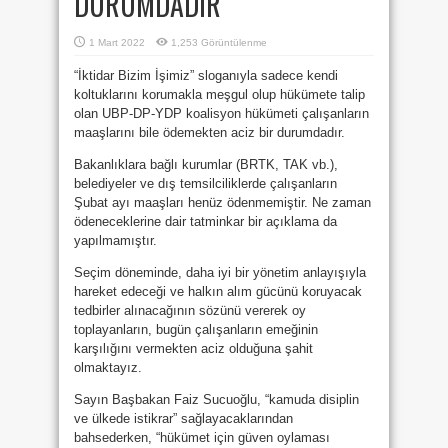
DURUMDADIR
1 Mart 2022
1,253 Görüntülenme
“İktidar Bizim İşimiz” sloganıyla sadece kendi
koltuklarını korumakla meşgul olup hükümete talip
olan UBP-DP-YDP koalisyon hükümeti çalışanların
maaşlarını bile ödemekten aciz bir durumdadır.
Bakanlıklara bağlı kurumlar (BRTK, TAK vb.),
belediyeler ve dış temsilciliklerde çalışanların
Şubat ayı maaşları henüz ödenmemiştir. Ne zaman
ödeneceklerine dair tatminkar bir açıklama da
yapılmamıştır.
Seçim döneminde, daha iyi bir yönetim anlayışıyla
hareket edeceği ve halkın alım gücünü koruyacak
tedbirler alınacağının sözünü vererek oy
toplayanların, bugün çalışanların emeğinin
karşılığını vermekten aciz olduğuna şahit
olmaktayız.
Sayın Başbakan Faiz Sucuoğlu, “kamuda disiplin
ve ülkede istikrar” sağlayacaklarından
bahsederken, “hükümet için güven oylaması