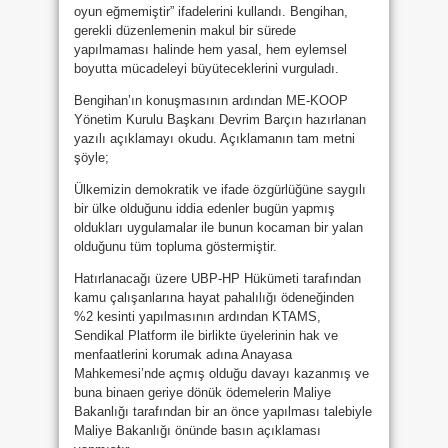
oyun eğmemiştir” ifadelerini kullandı. Bengihan,
gerekli düzenlemenin makul bir sürede
yapılmaması halinde hem yasal, hem eylemsel
boyutta mücadeleyi büyüteceklerini vurguladı.
Bengihan’ın konuşmasının ardından ME-KOOP
Yönetim Kurulu Başkanı Devrim Barçın hazırlanan
yazılı açıklamayı okudu. Açıklamanın tam metni
şöyle;
Ülkemizin demokratik ve ifade özgürlüğüne saygılı
bir ülke olduğunu iddia edenler bugün yapmış
oldukları uygulamalar ile bunun kocaman bir yalan
olduğunu tüm topluma göstermiştir.
Hatırlanacağı üzere UBP-HP Hükümeti tarafından
kamu çalışanlarına hayat pahalılığı ödeneğinden
%2 kesinti yapılmasının ardından KTAMS,
Sendikal Platform ile birlikte üyelerinin hak ve
menfaatlerini korumak adına Anayasa
Mahkemesi’nde açmış olduğu davayı kazanmış ve
buna binaen geriye dönük ödemelerin Maliye
Bakanlığı tarafından bir an önce yapılması talebiyle
Maliye Bakanlığı önünde basın açıklaması