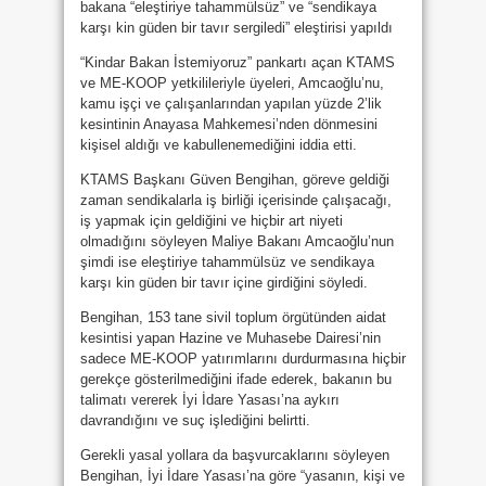
bakana “eleştiriye tahammülsüz” ve “sendikaya
karşı kin güden bir tavır sergiledi” eleştirisi yapıldı
“Kindar Bakan İstemiyoruz” pankartı açan KTAMS
ve ME-KOOP yetkilileriyle üyeleri, Amcaoğlu’nu,
kamu işçi ve çalışanlarından yapılan yüzde 2’lik
kesintinin Anayasa Mahkemesi’nden dönmesini
kişisel aldığı ve kabullenemediğini iddia etti.
KTAMS Başkanı Güven Bengihan, göreve geldiği
zaman sendikalarla iş birliği içerisinde çalışacağı,
iş yapmak için geldiğini ve hiçbir art niyeti
olmadığını söyleyen Maliye Bakanı Amcaoğlu’nun
şimdi ise eleştiriye tahammülsüz ve sendikaya
karşı kin güden bir tavır içine girdiğini söyledi.
Bengihan, 153 tane sivil toplum örgütünden aidat
kesintisi yapan Hazine ve Muhasebe Dairesi’nin
sadece ME-KOOP yatırımlarını durdurmasına hiçbir
gerekçe gösterilmediğini ifade ederek, bakanın bu
talimatı vererek İyi İdare Yasası’na aykırı
davrandığını ve suç işlediğini belirtti.
Gerekli yasal yollara da başvurcaklarını söyleyen
Bengihan, İyi İdare Yasası’na göre “yasanın, kişi ve